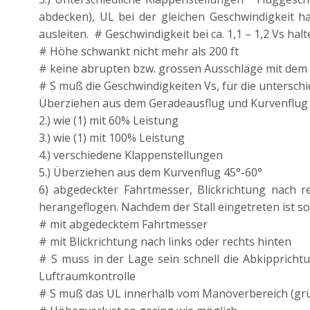
abdecken), UL bei der gleichen Geschwindigkeit ha
ausleiten. # Geschwindigkeit bei ca. 1,1 – 1,2 Vs hal
# Höhe schwankt nicht mehr als 200 ft
# keine abrupten bzw. grossen Ausschläge mit dem
# S muß die Geschwindigkeiten Vs, für die unters
Überziehen aus dem Geradeausflug und Kurvenflug 1.) 
2.) wie (1) mit 60% Leistung
3.) wie (1) mit 100% Leistung
4.) verschiedene Klappenstellungen
5.) Überziehen aus dem Kurvenflug 45°-60°
6) abgedeckter Fahrtmesser, Blickrichtung nach
herangeflogen. Nachdem der Stall eingetreten ist s
# mit abgedecktem Fahrtmesser
# mit Blickrichtung nach links oder rechts hinten
# S muss in der Lage sein schnell die Abkippricht
Luftraumkontrolle
# S muß das UL innerhalb vom Manöverbereich (grün