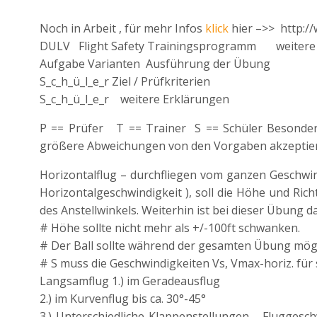
Noch in Arbeit , für mehr Infos
klick
hier –>> http:/
DULV Flight Safety Trainingsprogramm weitere I
Aufgabe Varianten Ausführung der Übung
S_c_h_ü_l_e_r Ziel / Prüfkriterien
S_c_h_ü_l_e_r weitere Erklärungen
P == Prüfer T == Trainer S == Schüler Besonder
größere Abweichungen von den Vorgaben akzeptier
Horizontalflug – durchfliegen vom ganzen Geschwi
Horizontalgeschwindigkeit ), soll die Höhe und Ri
des Anstellwinkels. Weiterhin ist bei dieser Übung da
# Höhe sollte nicht mehr als +/-100ft schwanken.
# Der Ball sollte während der gesamten Übung mögl
# S muss die Geschwindigkeiten Vs, Vmax-horiz. fü
Langsamflug 1.) im Geradeausflug
2.) im Kurvenflug bis ca. 30°-45°
3.) Unterschiedliche Klappenstellungen Fluggeschw