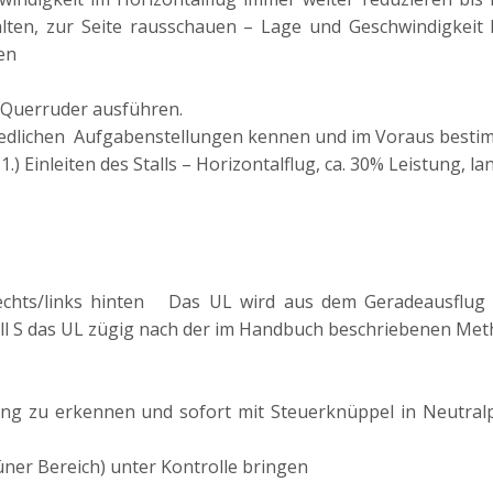
lten, zur Seite rausschauen – Lage und Geschwindigkeit 
ten
 Querruder ausführen.
chiedlichen Aufgabenstellungen kennen und im Voraus best
Einleiten des Stalls – Horizontalflug, ca. 30% Leistung, lang
 rechts/links hinten Das UL wird aus dem Geradeausflu
oll S das UL zügig nach der im Handbuch beschriebenen Met
ung zu erkennen und sofort mit Steuerknüppel in Neutral
er Bereich) unter Kontrolle bringen