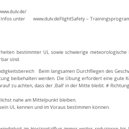
/www.dulv.de/
nfos unter www.dulv.deFlightSafety – Trainingsprogram
heiten bestimmter UL sowie schwierige meteorologische
bar sind.
ndigkeitsbereich Beim langsamen Durchfliegen des Geschwi
chtung beibehalten werden. Die Übung erfordert eine gute K
rauf zu achten, dass der ‚Ball‘ in der Mitte bleibt. # Richtu
ichst nahe am Mittelpunkt bleiben.
r sein UL kennen und im Voraus bestimmen können.
indigkeit im Horizontalflug immer weiter reduzieren bis 