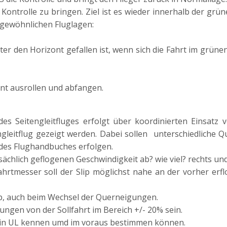
 Kontrolle zu bringen. Ziel ist es wieder innerhalb der g
gewöhnlichen Fluglagen:
nter den Horizont gefallen ist, wenn sich die Fahrt im grü
t ausrollen und abfangen.
es Seitengleitfluges erfolgt über koordinierten Einsatz 
gleitflug gezeigt werden. Dabei sollen unterschiedlich
des Flughandbuches erfolgen.
ächlich geflogenen Geschwindigkeit ab? wie viel? rechts und 
hrtmesser soll der Slip möglichst nahe an der vorher erflo
ip, auch beim Wechsel der Querneigungen.
ngen von der Sollfahrt im Bereich +/- 20% sein.
ein UL kennen umd im voraus bestimmen können.