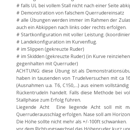
# falls UL bei vollem Stall nicht nach einer Seite ab
# Demonstration von falschem Querrudereinsatz
# alle Übungen werden immer im Rahmen der Zulassun
auch ein Abkippen nach links oder rechts erfolgen.
# Startkonfiguration mit voller Leistung. (koordinierter
# Landekonfiguration im Kurvenflug.
# im Slippen (gekreuzte Ruder)
# im Skidden (gekreuzte Ruder) (in Kurve reinziehen
gegenhalten mit Querruder)
ACHTUNG: diese Übung ist als Demonstrationsübun
haben in tausenden von Trudelversuchen mit ca 160
(Ausnahmen u.a. T6, C150,…) aus einem vollständig
Rückentrudeln handelt. Falls diese Methode bei vo
Stallphase zum Erfolg führen.
Liegende Acht Eine liegende Acht soll mit m
Querruderausschlag erfolgen. Nase soll am Horizont
Die Höhe sollte nicht mehr als +/-100ft schwanken.
vor dem Richtungswechsel das Höhenruder kurz und