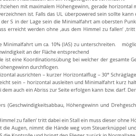
hziehen mit maximalem Höhengewinn, gerade horizontal mit
 verzeichnen ist. Falls das UL überpowered sein sollte kann
 der S in der Lage sein die Minimalfahrt am obersten Pun
 erreicht werden ohne ‚aus dem Himmel zu fallen‘ ,tritt 
ie Minimalfahrt um ca. 10% (IAS) zu unterschreiten. mögli
chwindigkeit an der Fläche entsprechend
st eine Koordinationsübung bei welcher der gesamte Ges
Höhengewinn durchflogen.
zontal ausrichten – kurzer Horizontalflug – 30° Schräglage
eicht sein – horizontal ausleiten und Minimalfahrt kurz ha
ei dem auch ein Abriss zur Seite erfolgen kann bzw. darf. De
ers (Geschwindigkeitsabbau, Höhengewinn und Drehgeschwi
mmel zu fallen‘ tritt dabei ein Stall ein muss dieser ohne 
 die Augen, nimmt die Hände weg vom Steuerknüppel und d
 die Kontrolle und bringt den Flieger zurück in Normallage.