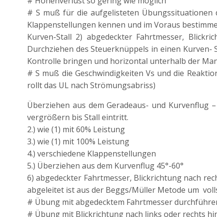
# Höhenverlust so gering wie möglich
# S muß für die aufgelisteten Übungssituationen d
Klappenstellungen kennen und im Voraus bestimm
Kurven-Stall 2) abgedeckter Fahrtmesser, Blickr
Durchziehen des Steuerknüppels in einen Kurven- 
Kontrolle bringen und horizontal unterhalb der Ma
# S muß die Geschwindigkeiten Vs und die Reaktio
rollt das UL nach Strömungsabriss)
Überziehen aus dem Geradeaus- und Kurvenflug – Au
vergrößern bis Stall eintritt.
2.) wie (1) mit 60% Leistung
3.) wie (1) mit 100% Leistung
4.) verschiedene Klappenstellungen
5.) Überziehen aus dem Kurvenflug 45°-60°
6) abgedeckter Fahrtmesser, Blickrichtung nach rec
abgeleitet ist aus der Beggs/Müller Metode um volls
# Übung mit abgedecktem Fahrtmesser durchführe
# Übung mit Blickrichtung nach links oder rechts hi