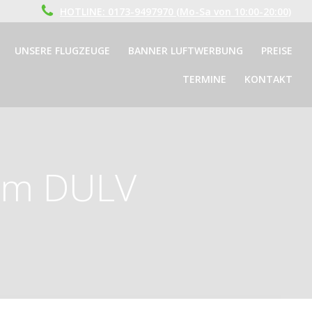
HOTLINE: 0173-9497970 (Mo-Sa von 10:00-20:00)
UNSERE FLUGZEUGE
BANNER LUFTWERBUNG
PREISE
TERMINE
KONTAKT
beim DULV